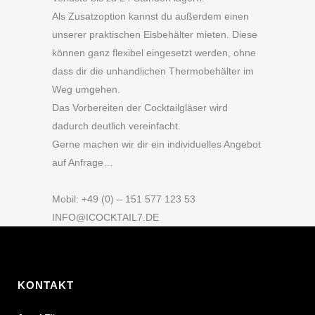
Als Zusatzoption kannst du außerdem einen
unserer praktischen Eisbehälter mieten. Diese
können ganz flexibel eingesetzt werden, ohne
dass dir die unhandlichen Thermobehälter im
Weg umgehen.
Das Vorbereiten der Cocktailgläser wird
dadurch deutlich vereinfacht.
Gerne machen wir dir ein individuelles Angebot
auf Anfrage…
Mobil: +49 (0) – 151 577 123 53
INFO@ICOCKTAIL7.DE
KONTAKT