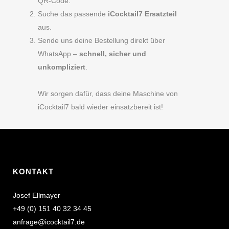
QR-Code.
Suche das passende
iCocktail7 Ersatzteil
aus.
Sende uns deine Bestellung direkt über
WhatsApp –
schnell, sicher und
unkompliziert
.
Wir sorgen dafür, dass deine Maschine von
iCocktail7 bald wieder einsatzbereit ist!
KONTAKT
Josef Ellmayer
+49 (0) 151 40 32 34 45
anfrage@icocktail7.de