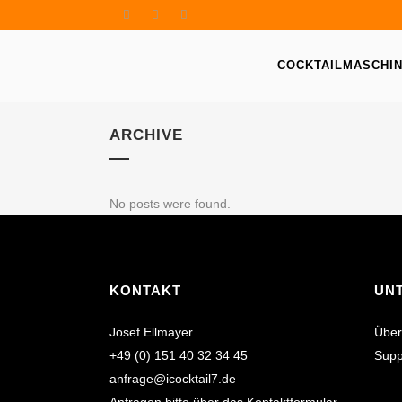
COCKTAILMASCHI
ARCHIVE
No posts were found.
KONTAKT
UN
Josef Ellmayer
Über
+49 (0) 151 40 32 34 45
Supp
anfrage@icocktail7.de