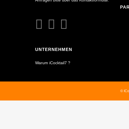
Anfragen bitte über das Kontaktformular.
PA
UNTERNEHMEN
Warum iCocktail7 ?
© ICo