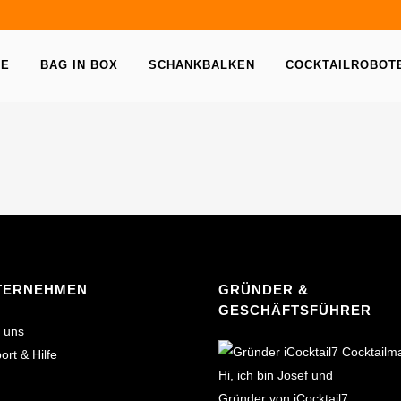
NE
BAG IN BOX
SCHANKBALKEN
COCKTAILROBOT
TERNEHMEN
GRÜNDER &
GESCHÄFTSFÜHRER
 uns
ort & Hilfe
Hi, ich bin Josef und
Gründer von iCocktail7