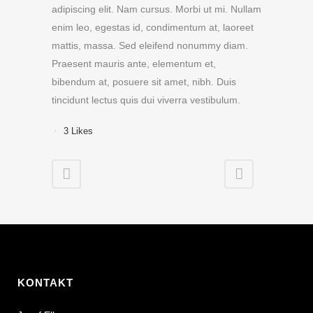
adipiscing elit. Nam cursus. Morbi ut mi. Nullam
enim leo, egestas id, condimentum at, laoreet
mattis, massa. Sed eleifend nonummy diam.
Praesent mauris ante, elementum et,
bibendum at, posuere sit amet, nibh. Duis
tincidunt lectus quis dui viverra vestibulum.
3
Likes
KONTAKT