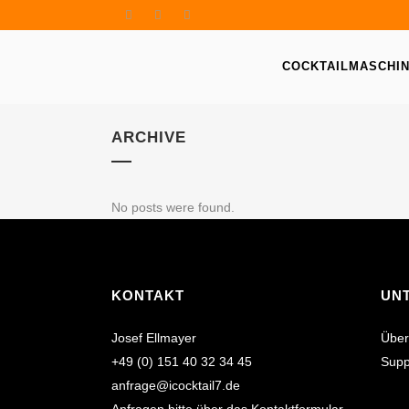
COCKTAILMASCHI
ARCHIVE
No posts were found.
KONTAKT
UN
Josef Ellmayer
Über
+49 (0) 151 40 32 34 45
Supp
anfrage@icocktail7.de