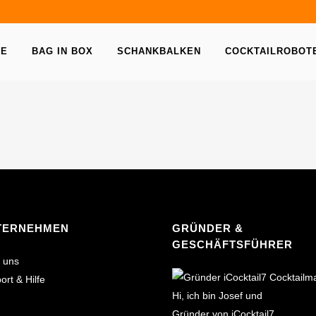
NE
BAG IN BOX
SCHANKBALKEN
COCKTAILROBOT
TERNEHMEN
GRÜNDER &
GESCHÄFTSFÜHRER
 uns
ort & Hilfe
Hi, ich bin Josef und
Gründer von iCocktail7