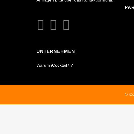
Anfragen bitte über das Kontaktformular.
PA
UNTERNEHMEN
Warum iCocktail7 ?
© ICo